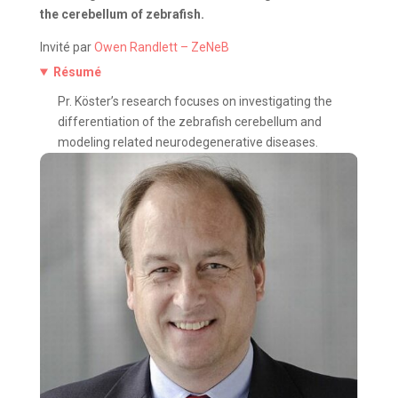
the cerebellum of zebrafish
.
Invité par
Owen Randlett – ZeNeB
Résumé
Pr. Köster’s research focuses on investigating the
differentiation of the zebrafish cerebellum and
modeling related neurodegenerative diseases.