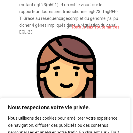
mutant egl-23(n601) et un crible visuel sur le
rapporteur fluorescent traductionnel egl-23::TagRFP-
T. Grâce au reséquençagecomplet du génome, j’ai pu
cloner 4 gènes impliqués dans la régulation du canal
🔗
Retour aux soutenances
EGL-23.
Nous respectons votre vie privée.
Nous utilisons des cookies pour améliorer votre expérience
de navigation, diffuser des publicités ou des contenus
personnalisés et analyser notre trafic. En cliquant sur « Tout